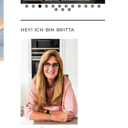
0
1
2
3
4
5
HEY! ICH BIN BRITTA
Haselnuss-Kuchen“