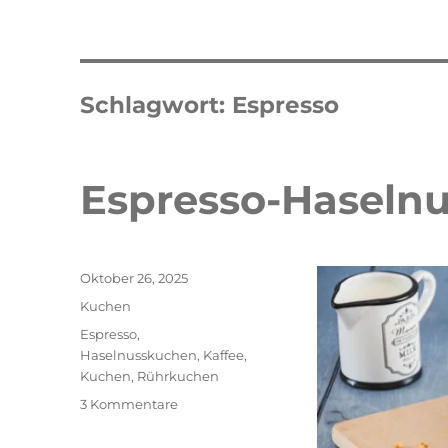
Schlagwort:
Espresso
Espresso-Haseln
Veröffentlicht
Oktober 26, 2025
am
Kategorien
Kuchen
Schlagwörter
Espresso
,
Haselnusskuchen
,
Kaffee
,
Kuchen
,
Rührkuchen
zu
3 Kommentare
Espresso-
Haselnuss-
Double Erdbeer Eclairs
schneller