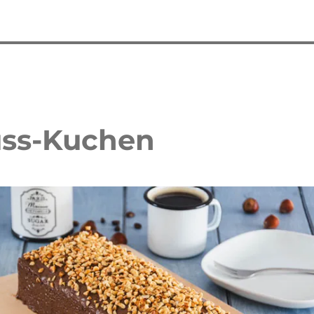
uss-Kuchen
 Waffelkuchen mit Erdbeeren
Erdbeer Tiramisu Torte