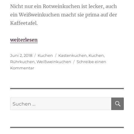
Nicht nur ein Rotweinkuchen ist lecker, auch
ein Weißweinkuchen macht sie prima auf der
Kaffeetafel.
„Weißweinkuchen“
weiterlesen
Veröffentlicht
Kategorien
Schlagwörter
Juni 2, 2018
Kuchen
Kastenkuchen
,
Kuchen
,
am
Rührkuchen
,
Weißweinkuchen
Schreibe einen
zu
Kommentar
Weißweinkuchen
SU
Suche
nach: