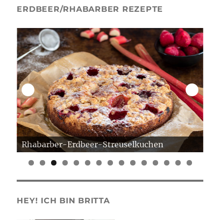
ERDBEER/RHABARBER REZEPTE
Rhabarber-Erdbeer-Streuselkuchen
Er
0
1
2
3
4
5
HEY! ICH BIN BRITTA