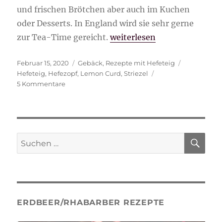
und frischen Brötchen aber auch im Kuchen
oder Desserts. In England wird sie sehr gerne
„Striezel mit Lemon Curd“
zur Tea-Time gereicht.
weiterlesen
Veröffentlicht
Kategorien
Schlagwört
Februar 15, 2020
Gebäck
,
Rezepte mit Hefeteig
am
Hefeteig
,
Hefezopf
,
Lemon Curd
,
Striezel
zu
5 Kommentare
Striezel
mit
Lemon
Curd
SU
Suche
nach:
ERDBEER/RHABARBER REZEPTE