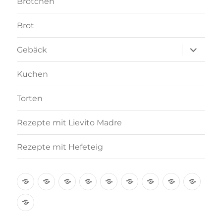
Brötchen
Brot
Unterme
Gebäck
anzeigen
Kuchen
Torten
Rezepte mit Lievito Madre
Rezepte mit Hefeteig
Über
Rezept-
Kooperation
Brötchen
Brot
Gebäck
Kuchen
Torten
Reze
mich
Index
mit
Rezepte
A-
Lievi
mit
Z
Madr