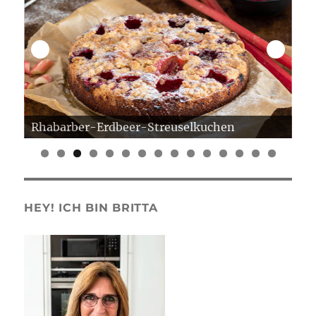
Rhabarber-Erdbeer-Streuselkuchen
Er
0
1
2
3
4
5
HEY! ICH BIN BRITTA