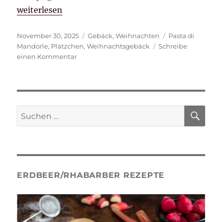
„Pasta di Mandorle“
weiterlesen
Veröffentlicht
Kategorien
Schlagwörter
November 30, 2025
Gebäck
,
Weihnachten
Pasta di
am
Mandorle
,
Plätzchen
,
Weihnachtsgebäck
Schreibe
zu
einen Kommentar
Pasta
di
Mandorle
SU
Suche
nach:
ERDBEER/RHABARBER REZEPTE