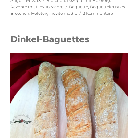
August 16, 2018
Brötchen
,
Rezepte mit Hefeteig
,
am
Schlagwörter
Rezepte mit Lievito Madre
Baguette
,
Baguettekrusties
,
zu
Brötchen
,
Hefeteig
,
lievito madre
2 Kommentare
Baguettekru
Dinkel-Baguettes