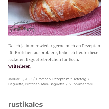
Da ich ja immer wieder gerne mich an Rezepten
für Brötchen ausprobiere, habe ich heute diese
leckeren Baguettebrötchen für Euch.
„Baguettebrötchen“
weiterlesen
Veröffentlicht
Kategorien
Schlagwört
Januar 12, 2019
Brötchen
,
Rezepte mit Hefeteig
am
zu
Baguette
,
Brötchen
,
Mini-Baguette
6 Kommentare
Baguette
rustikales