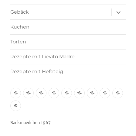
Unterme
Gebäck
anzeigen
Kuchen
Torten
Rezepte mit Lievito Madre
Rezepte mit Hefeteig
Über
Rezept-
Kooperation
Brötchen
Brot
Gebäck
Kuchen
Torten
Reze
mich
Index
mit
Rezepte
A-
Lievi
mit
Z
Madr
Hefeteig
Backmaedchen 1967