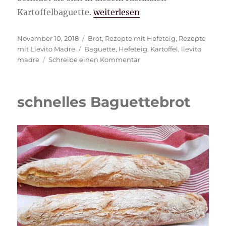
„rustikales Kartoffelbaguette“
Kartoffelbaguette.
weiterlesen
Veröffentlicht
Kategorien
November 10, 2018
Brot
,
Rezepte mit Hefeteig
,
Rezepte
am
Schlagwörter
mit Lievito Madre
Baguette
,
Hefeteig
,
Kartoffel
,
lievito
zu
madre
Schreibe einen Kommentar
rustikales
Kartoffelbaguette
schnelles Baguettebrot