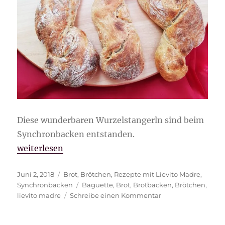
Diese wunderbaren Wurzelstangerln sind beim
Synchronbacken entstanden.
„Wurzelstangerln“
weiterlesen
Veröffentlicht
Kategorien
Juni 2, 2018
Brot
,
Brötchen
,
Rezepte mit Lievito Madre
,
am
Schlagwörter
Synchronbacken
Baguette
,
Brot
,
Brotbacken
,
Brötchen
,
zu
lievito madre
Schreibe einen Kommentar
Wurzelstangerln