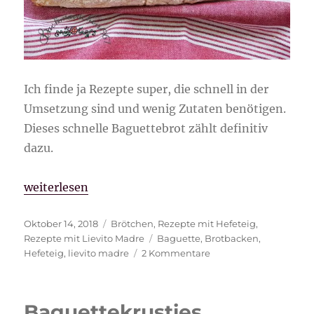
Ich finde ja Rezepte super, die schnell in der
Umsetzung sind und wenig Zutaten benötigen.
Dieses schnelle Baguettebrot zählt definitiv
dazu.
„schnelles Baguettebrot“
weiterlesen
Veröffentlicht
Kategorien
Oktober 14, 2018
Brötchen
,
Rezepte mit Hefeteig
,
am
Schlagwörter
Rezepte mit Lievito Madre
Baguette
,
Brotbacken
,
zu
Hefeteig
,
lievito madre
2 Kommentare
schnelles
Baguettebrot
Baguettekrusties