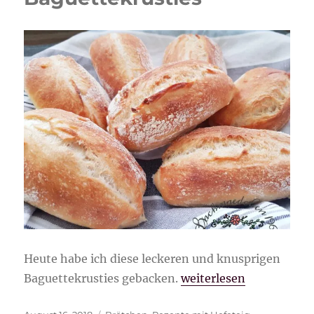
Heute habe ich diese leckeren und knusprigen
„Baguettekrusties“
Baguettekrusties gebacken.
weiterlesen
Veröffentlicht
Kategorien