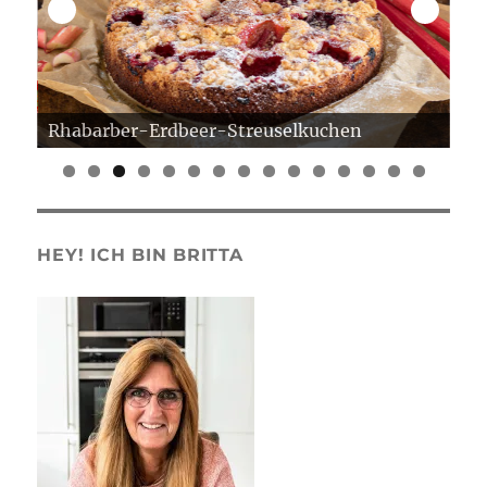
Rhabarber-Erdbeer-Streuselkuchen
Er
0
1
2
3
4
5
HEY! ICH BIN BRITTA