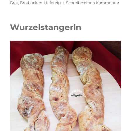
am
zu
Brot
,
Brotbacken
,
Hefeteig
Schreibe einen Kommentar
Dinke
Bague
Wurzelstangerln