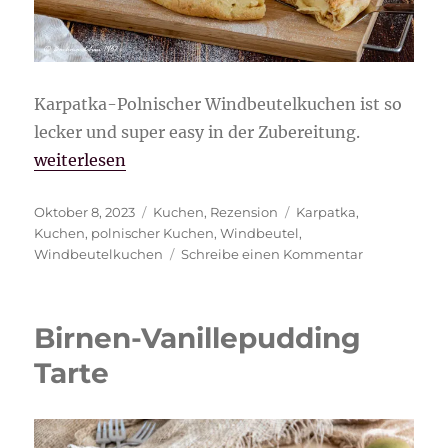
Karpatka-Polnischer Windbeutelkuchen ist so
lecker und super easy in der Zubereitung.
„Karpatka-Polnischer Windbeutelkuchen“
weiterlesen
Veröffentlicht
Kategorien
Schlagwörter
Oktober 8, 2023
Kuchen
,
Rezension
Karpatka
,
am
Kuchen
,
polnischer Kuchen
,
Windbeutel
,
zu
Windbeutelkuchen
Schreibe einen Kommentar
Karpatka-
Polnischer
Windbeutel
Birnen-Vanillepudding
Tarte