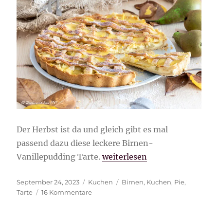
Der Herbst ist da und gleich gibt es mal
passend dazu diese leckere Birnen-
„Birnen-Vanillepudding Tart
Vanillepudding Tarte.
weiterlesen
Veröffentlicht
Kategorien
Schlagwörter
September 24, 2023
Kuchen
Birnen
,
Kuchen
,
Pie
,
am
zu
Tarte
16 Kommentare
Birnen-
Vanillepudding