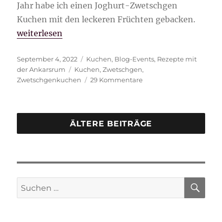
Jahr habe ich einen Joghurt-Zwetschgen
Kuchen mit den leckeren Früchten gebacken.
„Joghurt-Zwetschgen Kuchen“
weiterlesen
Veröffentlicht
Kategorien
September 4, 2022
Kuchen
,
Blog-Events
,
Rezepte mit
am
Schlagwörter
der Ankarsrum
Kuchen
,
Zwetschgen
,
zu
Zwetschgenkuchen
29 Kommentare
Joghurt-
Zwetschgen
Kuchen
ÄLTERE BEITRÄGE
SU
Suche
nach: