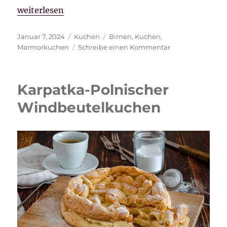
„Marmor-Birnen Kuchen“
weiterlesen
Veröffentlicht
Kategorien
Schlagwörter
Januar 7, 2024
Kuchen
Birnen
,
Kuchen
,
am
zu
Marmorkuchen
Schreibe einen Kommentar
Marmor-
Birnen
Kuchen
Karpatka-Polnischer
Windbeutelkuchen