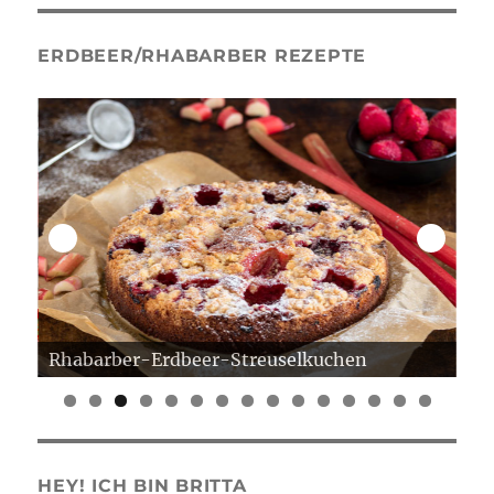
ERDBEER/RHABARBER REZEPTE
Rhabarber-Erdbeer-Streuselkuchen
Er
0
1
2
3
4
5
HEY! ICH BIN BRITTA