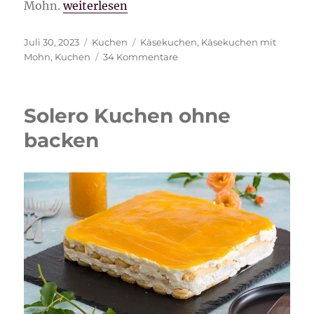
„Käsekuchen mit Mohn“
Mohn.
weiterlesen
Veröffentlicht
Kategorien
Schlagwörter
Juli 30, 2023
Kuchen
Käsekuchen
,
Käsekuchen mit
am
zu
Mohn
,
Kuchen
34 Kommentare
Käsekuchen
mit
Mohn
Solero Kuchen ohne
backen