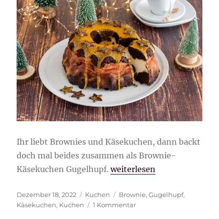
Ihr liebt Brownies und Käsekuchen, dann backt
doch mal beides zusammen als Brownie-
„Brownie-Käsekuchen Gug
Käsekuchen Gugelhupf.
weiterlesen
Veröffentlicht
Kategorien
Schlagwörter
Dezember 18, 2022
Kuchen
Brownie
,
Gugelhupf
,
am
zu
Käsekuchen
,
Kuchen
1 Kommentar
Brownie-