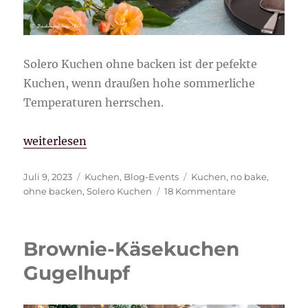
Solero Kuchen ohne backen ist der pefekte
Kuchen, wenn draußen hohe sommerliche
Temperaturen herrschen.
„Solero Kuchen ohne backen“
weiterlesen
Veröffentlicht
Kategorien
Schlagwörter
Juli 9, 2023
Kuchen
,
Blog-Events
Kuchen
,
no bake
,
am
zu
ohne backen
,
Solero Kuchen
18 Kommentare
Solero
Kuchen
ohne
Brownie-Käsekuchen
backen
Gugelhupf