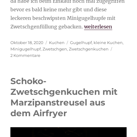
da habe ich beim Einkauf noch mal zugegriffen
bevor es bald keine mehr gibt und diese
leckeren beschwipsten Minigugelhupfe mit
„Beschwipster Minig
Zwetschgenfüllung gebacken.
weiterlesen
Veröffentlicht
Kategorien
Schlagwörter
Oktober 18, 2020
Kuchen
Gugelhupf
,
kleine Kuchen
,
am
Minigugelhupf
,
Zwetschgen
,
Zwetschgenkuchen
zu
2 Kommentare
Beschwipster
Minigugelhupf
mit
Schoko-
Zwetschgenfüllung
Zwetschgenkuchen mit
Marzipanstreusel aus
dem Airfryer