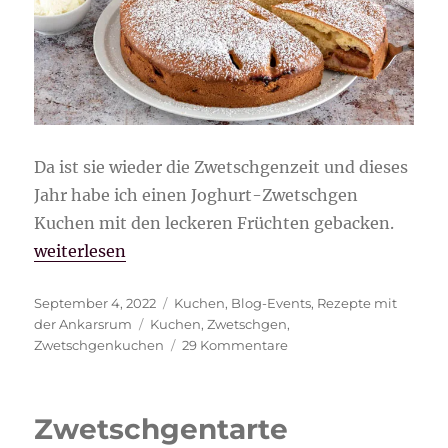
Da ist sie wieder die Zwetschgenzeit und dieses
Jahr habe ich einen Joghurt-Zwetschgen
Kuchen mit den leckeren Früchten gebacken.
„Joghurt-Zwetschgen Kuchen“
weiterlesen
Veröffentlicht
Kategorien
September 4, 2022
Kuchen
,
Blog-Events
,
Rezepte mit
am
Schlagwörter
der Ankarsrum
Kuchen
,
Zwetschgen
,
zu
Zwetschgenkuchen
29 Kommentare
Joghurt-
Zwetschgen
Kuchen
Zwetschgentarte