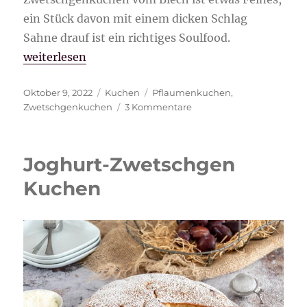
ein Stück davon mit einem dicken Schlag
Sahne drauf ist ein richtiges Soulfood.
„Zwetschgenkuchen mit Quark-Öl-Teig“
weiterlesen
Veröffentlicht
Kategorien
Schlagwörter
Oktober 9, 2022
Kuchen
Pflaumenkuchen
,
am
zu
Zwetschgenkuchen
3 Kommentare
Zwetschgenkuchen
mit
Quark-
Joghurt-Zwetschgen
Öl-
Teig
Kuchen