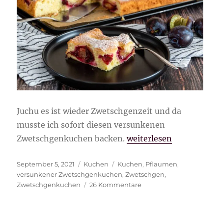
Juchu es ist wieder Zwetschgenzeit und da
musste ich sofort diesen versunkenen
„versunkener Zwetsch
Zwetschgenkuchen backen.
weiterlesen
Veröffentlicht
Kategorien
Schlagwörter
September 5, 2021
Kuchen
Kuchen
,
Pflaumen
,
am
versunkener Zwetschgenkuchen
,
Zwetschgen
,
zu
Zwetschgenkuchen
26 Kommentare
versunkener
Zwetschgenkuchen