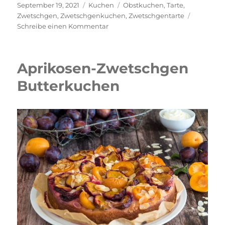
Veröffentlicht
Kategorien
Schlagwörter
September 19, 2021
Kuchen
Obstkuchen
,
Tarte
,
am
Zwetschgen
,
Zwetschgenkuchen
,
Zwetschgentarte
zu
Schreibe einen Kommentar
Zwetschgentarte
Aprikosen-Zwetschgen
Butterkuchen