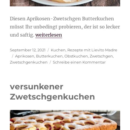
Diesen Aprikosen-Zwetschgen Butterkuchen
müsst Ihr unbedingt probieren, der ist so lecker
„Aprikosen-Zwetschgen Butterkuchen“
und saftig.
weiterlesen
Veröffentlicht
Kategorien
September 12, 2021
Kuchen
,
Rezepte mit Lievito Madre
am
Schlagwörter
Aprikosen
,
Butterkuchen
,
Obstkuchen
,
Zwetschgen
,
zu
Zwetschgenkuchen
Schreibe einen Kommentar
Aprikosen-
Zwetschgen
Butterkuche
versunkener
Zwetschgenkuchen