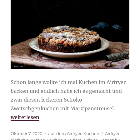
Schon lange wollte ich mal Kuchen im Airfryer
backen und endlich habe ich es gemacht und
zwar diesen leckeren Schoko-
Zwetschgenkuchen mit Marzipanstreusel.
„Schoko-Zwetschgenkuchen mit Marzipanstreusel a
weiterlesen
Veröffentlicht
Kategorien
Schlagwörter
Oktober 7, 2020
aus dem Airfryer
,
Kuchen
Airfryer
,
am