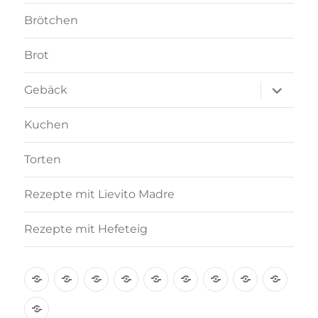
Brötchen
Brot
Unterme
Gebäck
anzeigen
Kuchen
Torten
Rezepte mit Lievito Madre
Rezepte mit Hefeteig
Über
Rezept-
Kooperation
Brötchen
Brot
Gebäck
Kuchen
Torten
Reze
mich
Index
mit
Rezepte
A-
Lievi