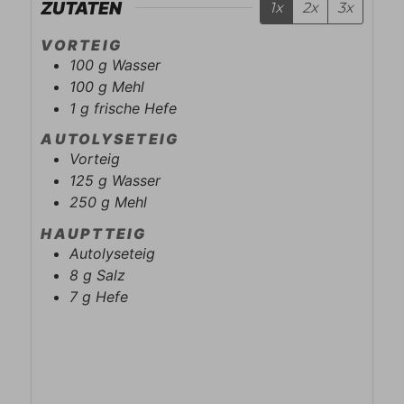
ZUTATEN
1x
2x
3x
VORTEIG
100
g
Wasser
100
g
Mehl
1
g
frische Hefe
AUTOLYSETEIG
Vorteig
125
g
Wasser
250
g
Mehl
HAUPTTEIG
Autolyseteig
8
g
Salz
7
g
Hefe