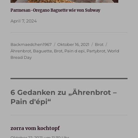
Parmesan-Oregano Baguette wie von Subway
April 7, 2024
Autor
Veröffentlicht
Kategorien
Schlagwörter
Backmaedchen1967
Oktober 16, 2021
Brot
am
Ährenbrot
,
Baguette
,
Brot
,
Pain d epi
,
Partybrot
,
World
Bread Day
6 Gedanken zu „Ährenbrot –
Pain d′épi“
zorra vom kochtopf
sagt:
Oktober 22, 2021 um 11:30 Uhr