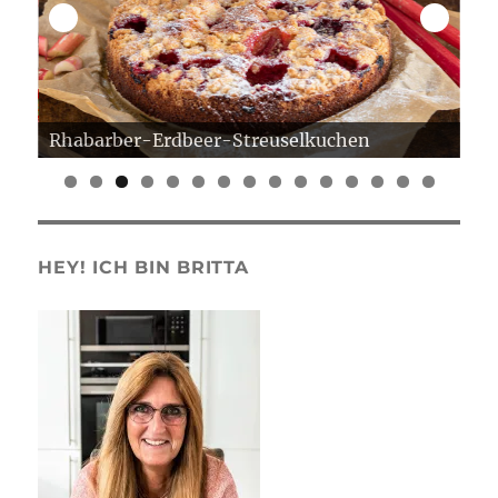
Rhabarber-Erdbeer-Streuselkuchen
Er
0
1
2
3
4
5
HEY! ICH BIN BRITTA