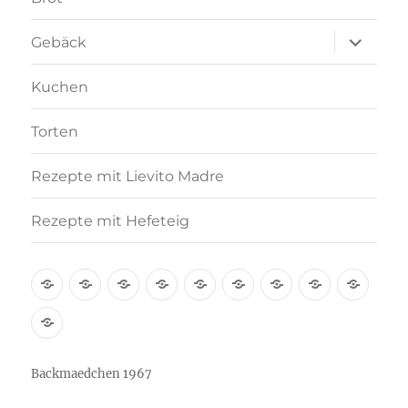
Unterme
Gebäck
anzeigen
Kuchen
Torten
Rezepte mit Lievito Madre
Rezepte mit Hefeteig
Über
Rezept-
Kooperation
Brötchen
Brot
Gebäck
Kuchen
Torten
Reze
mich
Index
mit
Rezepte
A-
Lievi
mit
Z
Madr
Hefeteig
Backmaedchen 1967