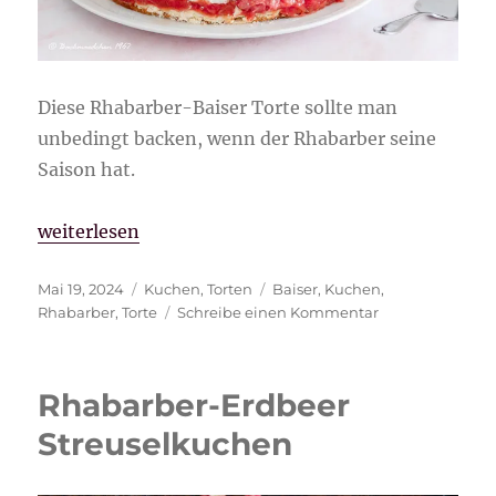
Diese Rhabarber-Baiser Torte sollte man
unbedingt backen, wenn der Rhabarber seine
Saison hat.
„Rhabarber-Baiser Torte“
weiterlesen
Veröffentlicht
Kategorien
Schlagwörter
Mai 19, 2024
Kuchen
,
Torten
Baiser
,
Kuchen
,
am
zu
Rhabarber
,
Torte
Schreibe einen Kommentar
Rhabarber-
Baiser
Torte
Rhabarber-Erdbeer
Streuselkuchen