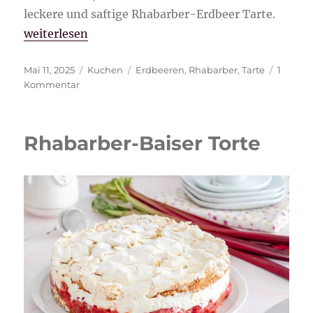
leckere und saftige Rhabarber-Erdbeer Tarte.
„Rhabarber-Erdbeer Tarte“
weiterlesen
Veröffentlicht
Kategorien
Schlagwörter
Mai 11, 2025
Kuchen
Erdbeeren
,
Rhabarber
,
Tarte
1
am
zu
Kommentar
Rhabarber-
Erdbeer
Tarte
Rhabarber-Baiser Torte