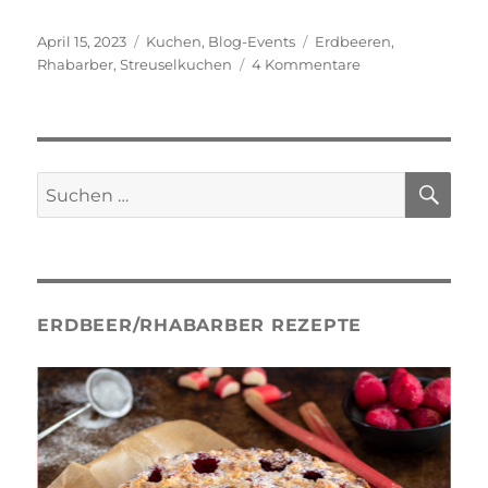
Veröffentlicht
Kategorien
Schlagwörter
April 15, 2023
Kuchen
,
Blog-Events
Erdbeeren
,
am
zu
Rhabarber
,
Streuselkuchen
4 Kommentare
Rhabarber-
Erdbeer
Streuselkuchen
SU
Suche
nach:
ERDBEER/RHABARBER REZEPTE