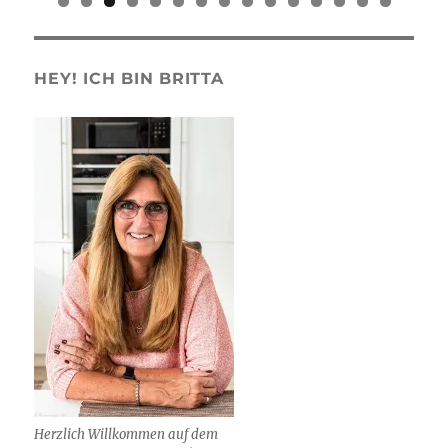
0
1
2
3
4
5
HEY! ICH BIN BRITTA
Herzlich Willkommen auf dem