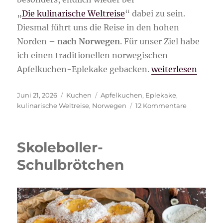
„
Die kulinarische Weltreise
“ dabei zu sein.
Diesmal führt uns die Reise in den hohen
Norden –
nach Norwegen
. Für unser Ziel habe
ich einen traditionellen norwegischen
„Norwegischer Ap
Apfelkuchen-Eplekake gebacken.
weiterlesen
Veröffentlicht
Kategorien
Schlagwörter
Juni 21, 2026
Kuchen
Apfelkuchen
,
Eplekake
,
am
zu
kulinarische Weltreise
,
Norwegen
12 Kommentare
Norwegisc
Apfelkuch
Eplekake
Skoleboller-
Schulbrötchen