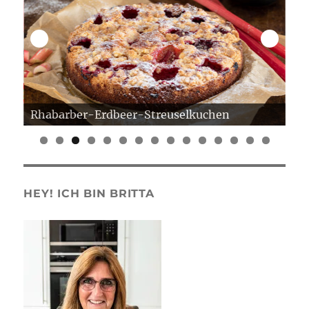
Rhabarber-Erdbeer-Streuselkuchen
Er
0
1
2
3
4
5
HEY! ICH BIN BRITTA