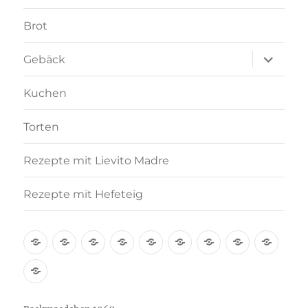
Brot
Unterme
Gebäck
anzeigen
Kuchen
Torten
Rezepte mit Lievito Madre
Rezepte mit Hefeteig
Über
Rezept-
Kooperation
Brötchen
Brot
Gebäck
Kuchen
Torten
Reze
mich
Index
mit
Rezepte
A-
Lievi
mit
Z
Madr
Hefeteig