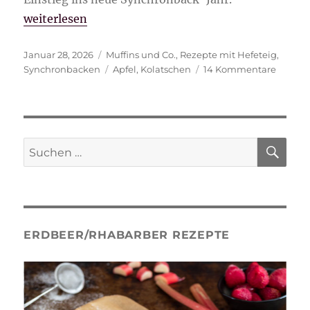
„Apfel-Crumble Kolatschen“
weiterlesen
Veröffentlicht
Kategorien
Januar 28, 2026
Muffins und Co.
,
Rezepte mit Hefeteig
,
am
Schlagwörter
zu
Synchronbacken
Apfel
,
Kolatschen
14 Kommentare
Apfel-
Crumb
Kolats
SU
Suche
nach:
ERDBEER/RHABARBER REZEPTE