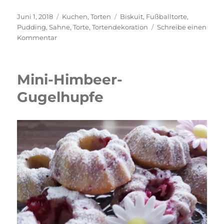
Veröffentlicht
Kategorien
Schlagwörter
Juni 1, 2018
Kuchen
,
Torten
Biskuit
,
Fußballtorte
,
am
Pudding
,
Sahne
,
Torte
,
Tortendekoration
Schreibe einen
zu
Kommentar
Fußballtorte
Mini-Himbeer-
Gugelhupfe