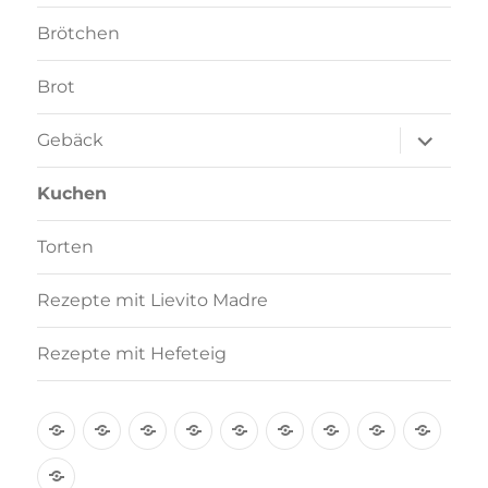
Brötchen
Brot
Unterme
Gebäck
anzeigen
Kuchen
Torten
Rezepte mit Lievito Madre
Rezepte mit Hefeteig
Über
Rezept-
Kooperation
Brötchen
Brot
Gebäck
Kuchen
Torten
Reze
mich
Index
mit
Rezepte
A-
Lievi