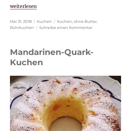
„Rührkuchen ohne Butter“
weiterlesen
Veröffentlicht
Kategorien
Schlagwörter
Mai 31, 2018
Kuchen
Kuchen
,
ohne Butter
,
am
zu
Rührkuchen
Schreibe einen Kommentar
Rührkuchen
ohne
Butter
Mandarinen-Quark-
Kuchen