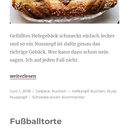
Gefülltes Hefegebäck schmeckt einfach lecker
und so ein Nusszopf ist dafür genau das
richtige Gebäck. Wer kann dazu schon nein
sagen. Ich auf jeden Fall nicht.
„Nusszopf“
weiterlesen
Veröffentlicht
Kategorien
Schlagwörter
Juni 1, 2018
Gebäck
,
Kuchen
Hefezopf
,
Kuchen
,
Nuss
,
am
zu
Nusszopf
Schreibe einen Kommentar
Nusszopf
Fußballtorte