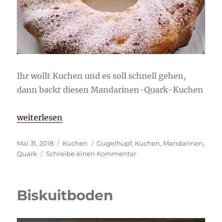
Ihr wollt Kuchen und es soll schnell gehen,
dann backt diesen Mandarinen-Quark-Kuchen
„Mandarinen-Quark-Kuchen“
weiterlesen
Veröffentlicht
Kategorien
Schlagwörter
Mai 31, 2018
Kuchen
Gugelhupf
,
Kuchen
,
Mandarinen
,
am
zu
Quark
Schreibe einen Kommentar
Mandarinen-
Quark-
Kuchen
Biskuitboden