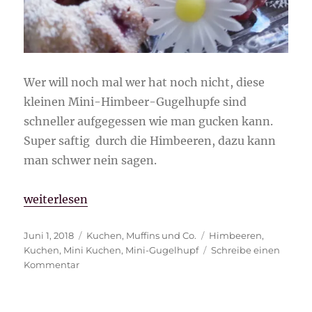
Wer will noch mal wer hat noch nicht, diese
kleinen Mini-Himbeer-Gugelhupfe sind
schneller aufgegessen wie man gucken kann.
Super saftig durch die Himbeeren, dazu kann
man schwer nein sagen.
„Mini-Himbeer-Gugelhupfe“
weiterlesen
Veröffentlicht
Kategorien
Schlagwörter
Juni 1, 2018
Kuchen
,
Muffins und Co.
Himbeeren
,
am
Kuchen
,
Mini Kuchen
,
Mini-Gugelhupf
Schreibe einen
zu
Kommentar
Mini-
Himbeer-
Gugelhupfe