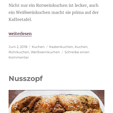
Nicht nur ein Rotweinkuchen ist lecker, auch
ein Weißweinkuchen macht sie prima auf der
Kaffeetafel.
„Weißweinkuchen“
weiterlesen
Veröffentlicht
Kategorien
Schlagwörter
Juni 2, 2018
Kuchen
Kastenkuchen
,
Kuchen
,
am
Rührkuchen
,
Weißweinkuchen
Schreibe einen
zu
Kommentar
Weißweinkuchen
Nusszopf