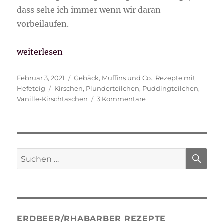
dass sehe ich immer wenn wir daran
vorbeilaufen.
„Vanille-Kirschtaschen“
weiterlesen
Veröffentlicht
Kategorien
Februar 3, 2021
Gebäck
,
Muffins und Co.
,
Rezepte mit
am
Schlagwörter
Hefeteig
Kirschen
,
Plunderteilchen
,
Puddingteilchen
,
zu
Vanille-Kirschtaschen
3 Kommentare
Vanille-
Kirschtaschen
SU
Suche
nach:
ERDBEER/RHABARBER REZEPTE