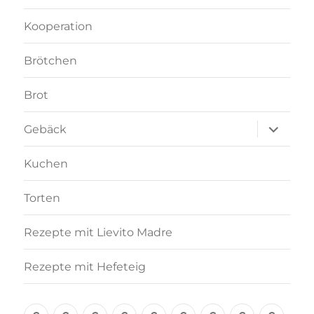
Kooperation
Brötchen
Brot
Unterme
Gebäck
anzeigen
Kuchen
Torten
Rezepte mit Lievito Madre
Rezepte mit Hefeteig
Über
Rezept-
Kooperation
Brötchen
Brot
Gebäck
Kuchen
Torten
Reze