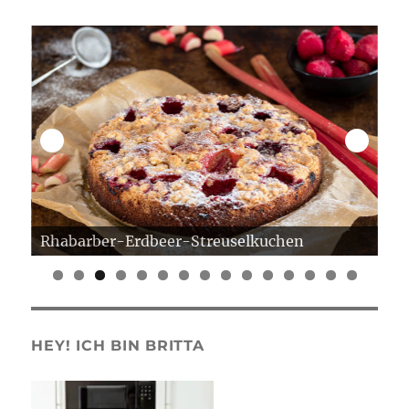
Rhabarber-Erdbeer-Streuselkuchen
Er
0
1
2
3
4
5
HEY! ICH BIN BRITTA