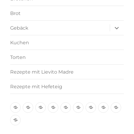
Brot
Unterme
Gebäck
anzeigen
Kuchen
Torten
Rezepte mit Lievito Madre
Rezepte mit Hefeteig
Über
Rezept-
Kooperation
Brötchen
Brot
Gebäck
Kuchen
Torten
Reze
mich
Index
mit
Rezepte
A-
Lievi
mit
Z
Madr