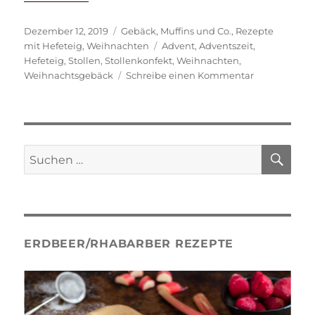
Veröffentlicht
Kategorien
Dezember 12, 2019
Gebäck
,
Muffins und Co.
,
Rezepte
am
Schlagwörter
mit Hefeteig
,
Weihnachten
Advent
,
Adventszeit
,
Hefeteig
,
Stollen
,
Stollenkonfekt
,
Weihnachten
,
zu
Weihnachtsgebäck
Schreibe einen Kommentar
Stollenkonfe
SU
Suche
nach:
ERDBEER/RHABARBER REZEPTE