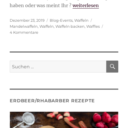
„Mandelwaffeln“
haben oder was meint Ihr ?
weiterlesen
Veröffentlicht
Kategorien
Schlagwörter
Dezember 23, 2019
Blog-Events
,
Waffeln
am
Mandelwaffeln
,
Waffeln
,
Waffeln backen
,
Waffles
zu
4 Kommentare
Mandelwaffeln
SU
Suche
nach:
ERDBEER/RHABARBER REZEPTE