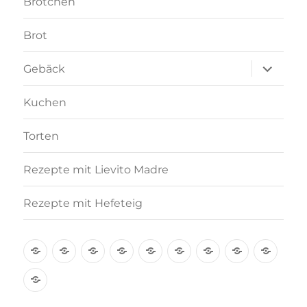
Brötchen
Brot
Unterme
Gebäck
anzeigen
Kuchen
Torten
Rezepte mit Lievito Madre
Rezepte mit Hefeteig
Über
Rezept-
Kooperation
Brötchen
Brot
Gebäck
Kuchen
Torten
Reze
mich
Index
mit
Rezepte
A-
Lievi
mit
Z
Madr