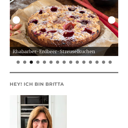
Rhabarber-Erdbeer-Streuselkuchen
Er
0
1
2
3
4
5
HEY! ICH BIN BRITTA