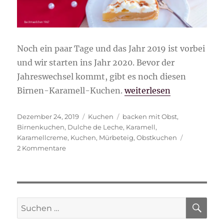
Noch ein paar Tage und das Jahr 2019 ist vorbei
und wir starten ins Jahr 2020. Bevor der
Jahreswechsel kommt, gibt es noch diesen
„Birnen-Karamell-Kuch
Birnen-Karamell-Kuchen.
weiterlesen
Veröffentlicht
Kategorien
Schlagwörter
Dezember 24, 2019
Kuchen
backen mit Obst
,
am
Birnenkuchen
,
Dulche de Leche
,
Karamell
,
Karamellcreme
,
Kuchen
,
Mürbeteig
,
Obstkuchen
zu
2 Kommentare
Birnen-
Karamell-
Kuchen
SU
Suche
nach: