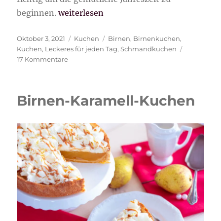
„Birnen Vanille-Schmand Kuchen“
beginnen.
weiterlesen
Veröffentlicht
Kategorien
Schlagwörter
Oktober 3, 2021
Kuchen
Birnen
,
Birnenkuchen
,
am
Kuchen
,
Leckeres für jeden Tag
,
Schmandkuchen
zu
17 Kommentare
Birnen
Vanille-
Schmand
Birnen-Karamell-Kuchen
Kuchen