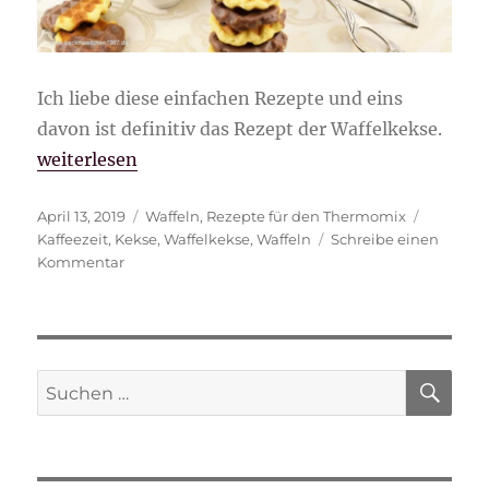
Ich liebe diese einfachen Rezepte und eins
davon ist definitiv das Rezept der Waffelkekse.
„Waffelkekse“
weiterlesen
Veröffentlicht
Kategorien
Schlagwö
April 13, 2019
Waffeln
,
Rezepte für den Thermomix
am
Kaffeezeit
,
Kekse
,
Waffelkekse
,
Waffeln
Schreibe einen
zu
Kommentar
Waffelkekse
SU
Suche
nach: