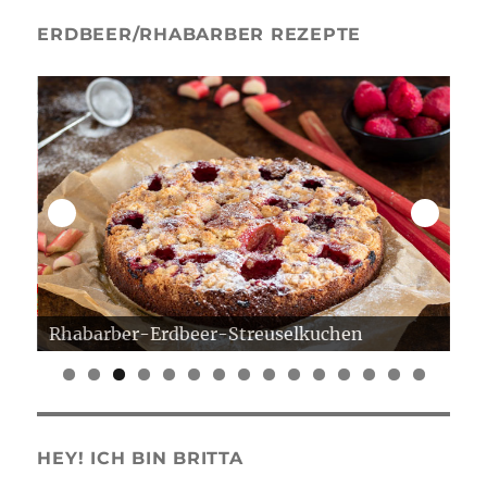
ERDBEER/RHABARBER REZEPTE
Rhabarber-Erdbeer-Streuselkuchen
Er
0
1
2
3
4
5
HEY! ICH BIN BRITTA