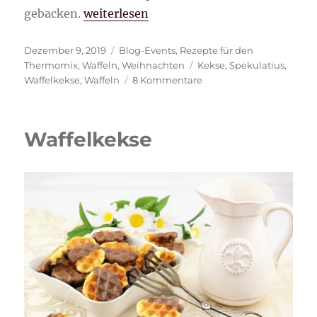
„Spekulatius Waffelkekse“
gebacken.
weiterlesen
Veröffentlicht
Kategorien
Dezember 9, 2019
Blog-Events
,
Rezepte für den
am
Schlagwörter
Thermomix
,
Waffeln
,
Weihnachten
Kekse
,
Spekulatius
,
zu
Waffelkekse
,
Waffeln
8 Kommentare
Spekulatius
Waffelkekse
Waffelkekse