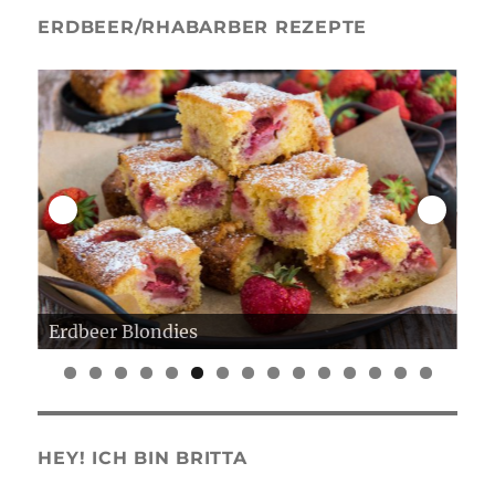
ERDBEER/RHABARBER REZEPTE
Erdbeer Blondies
Er
0
1
2
3
4
5
HEY! ICH BIN BRITTA