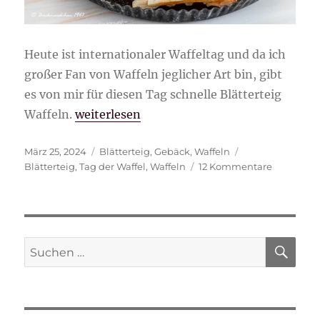
Heute ist internationaler Waffeltag und da ich
großer Fan von Waffeln jeglicher Art bin, gibt
es von mir für diesen Tag schnelle Blätterteig
„schnelle Blätterteig Waffeln“
Waffeln.
weiterlesen
Veröffentlicht
Kategorien
Schlagwörter
März 25, 2024
Blätterteig
,
Gebäck
,
Waffeln
am
zu
Blätterteig
,
Tag der Waffel
,
Waffeln
12 Kommentare
schnelle
Blättertei
Waffeln
SU
Suche
nach: