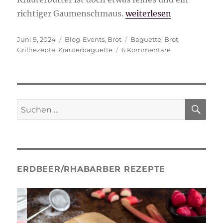
„Kräuterbaguette einfa
richtiger Gaumenschmaus.
weiterlesen
Veröffentlicht
Kategorien
Schlagwörter
Juni 9, 2024
Blog-Events
,
Brot
Baguette
,
Brot
,
am
zu
Grillrezepte
,
Kräuterbaguette
6 Kommentare
Kräuterbaguett
einfach
selber
machen
SU
Suche
nach:
ERDBEER/RHABARBER REZEPTE