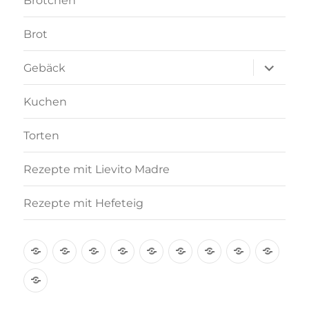
Brötchen
Brot
Unterme
Gebäck
anzeigen
Kuchen
Torten
Rezepte mit Lievito Madre
Rezepte mit Hefeteig
Über
Rezept-
Kooperation
Brötchen
Brot
Gebäck
Kuchen
Torten
Reze
mich
Index
mit
Rezepte
A-
Lievi
mit
Z
Madr