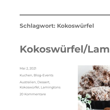
Schlagwort:
Kokoswürfel
Kokoswürfel/Lam
Veröffentlicht
Mai 2, 2021
am
Kategorien
Kuchen
,
Blog-Events
Schlagwörter
Australien
,
Dessert
,
Kokoswürfel
,
Lamingtons
zu
20 Kommentare
Kokoswürfel/Lamingtons
Double Erdbeer Eclairs
schneller