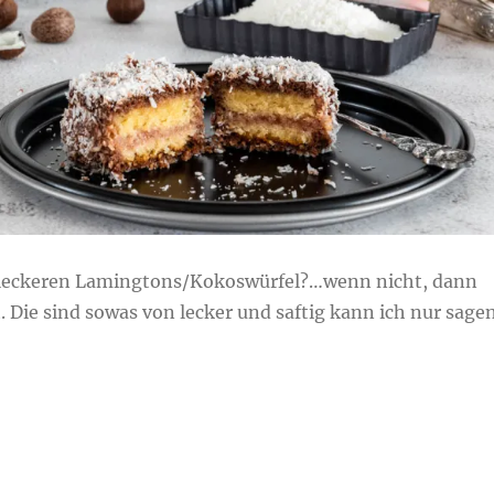
 leckeren Lamingtons/Kokoswürfel?…wenn nicht, dann
t. Die sind sowas von lecker und saftig kann ich nur sagen
amingtons“