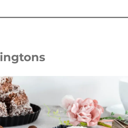
ingtons
 Waffelkuchen mit Erdbeeren
Erdbeer Tiramisu Torte