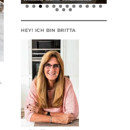
0
1
2
3
4
5
HEY! ICH BIN BRITTA
.