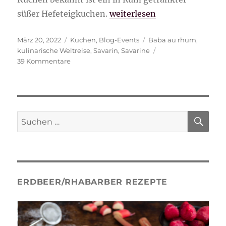
„Savarină-rumänischer Ru
süßer Hefeteigkuchen.
weiterlesen
Veröffentlicht
Kategorien
Schlagwörter
März 20, 2022
Kuchen
,
Blog-Events
Baba au rhum
,
am
kulinarische Weltreise
,
Savarin
,
Savarine
zu
39 Kommentare
Savarină-
rumänischer
Rumkuchen
SU
Suche
nach:
ERDBEER/RHABARBER REZEPTE