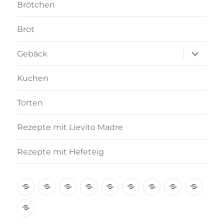
Brötchen
Brot
Unterme
Gebäck
anzeigen
Kuchen
Torten
Rezepte mit Lievito Madre
Rezepte mit Hefeteig
Über
Rezept-
Kooperation
Brötchen
Brot
Gebäck
Kuchen
Torten
Reze
mich
Index
mit
Rezepte
A-
Lievi
mit