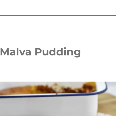
 Malva Pudding
 Waffelkuchen mit Erdbeeren
Erdbeer Tiramisu Torte