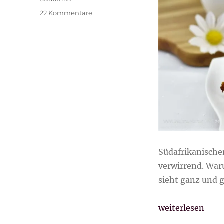
zu
22 Kommentare
Südafrikanischer
Malva
Pudding
(Malva
Poeding)
Südafrikanischer
verwirrend. Waru
sieht ganz und g
„Südafrikanisch
weiterlesen