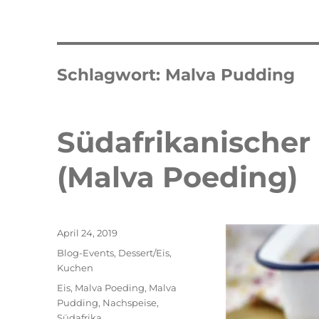
Schlagwort:
Malva Pudding
Südafrikanischer
(Malva Poeding)
Veröffentlicht
April 24, 2019
am
Kategorien
Blog-Events
,
Dessert/Eis
,
Kuchen
Schlagwörter
Eis
,
Malva Poeding
,
Malva
Pudding
,
Nachspeise
,
Double Erdbeer Eclairs
schneller
Südafrika