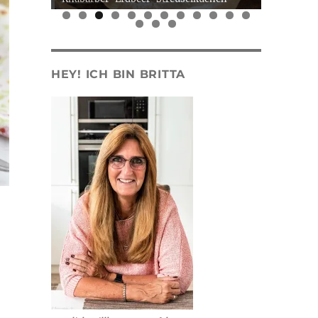
0
1
2
3
4
5
HEY! ICH BIN BRITTA