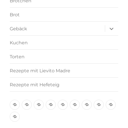
Brötchen
Brot
Unterme
Gebäck
anzeigen
Kuchen
Torten
Rezepte mit Lievito Madre
Rezepte mit Hefeteig
Über
Rezept-
Kooperation
Brötchen
Brot
Gebäck
Kuchen
Torten
Reze
mich
Index
mit
Rezepte
A-
Lievi
mit
Z
Madr