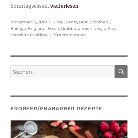
„Yorkshire Pudding“
Sonntagsessen.
weiterlesen
Veröffentlicht
Kategorien
Schlagwört
November 11, 2019
Blog-Events
,
Brot
,
Brötchen
am
Beilage
,
England
,
Essen
,
Großbritannien
,
very british
,
zu
Yorkshire Pudding
39 Kommentare
Yorkshire
Pudding
SU
Suche
nach:
ERDBEER/RHABARBER REZEPTE