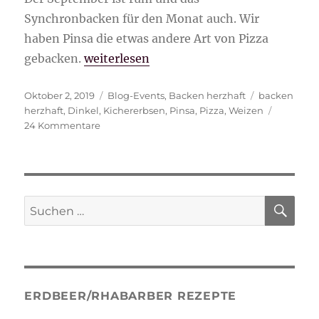
Synchronbacken für den Monat auch. Wir
haben Pinsa die etwas andere Art von Pizza
„Pinsa die etwas andere Art von Pizza“
gebacken.
weiterlesen
Veröffentlicht
Kategorien
Schlagwörte
Oktober 2, 2019
Blog-Events
,
Backen herzhaft
backen
am
herzhaft
,
Dinkel
,
Kichererbsen
,
Pinsa
,
Pizza
,
Weizen
zu
24 Kommentare
Pinsa
die
etwas
andere
Art
SU
Suche
von
nach:
Pizza
ERDBEER/RHABARBER REZEPTE