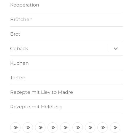
Kooperation
Brötchen
Brot
Unterme
Gebäck
anzeigen
Kuchen
Torten
Rezepte mit Lievito Madre
Rezepte mit Hefeteig
Über
Rezept-
Kooperation
Brötchen
Brot
Gebäck
Kuchen
Torten
Reze