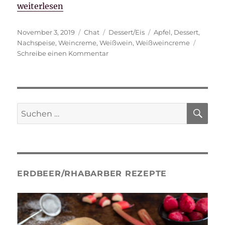
„Weincreme mit Apfelstückchen“
weiterlesen
Veröffentlicht
Format
Kategorien
Schlagwörter
November 3, 2019
Chat
Dessert/Eis
Apfel
,
Dessert
,
am
Nachspeise
,
Weincreme
,
Weißwein
,
Weißweincreme
zu
Schreibe einen Kommentar
Weincreme
mit
Apfelstückchen
SU
Suche
nach:
ERDBEER/RHABARBER REZEPTE