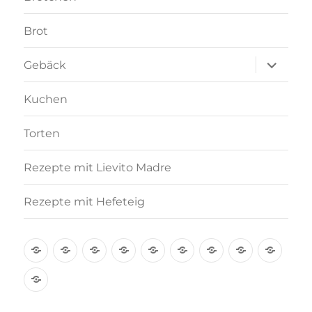
Brot
Unterme
Gebäck
anzeigen
Kuchen
Torten
Rezepte mit Lievito Madre
Rezepte mit Hefeteig
Über
Rezept-
Kooperation
Brötchen
Brot
Gebäck
Kuchen
Torten
Reze
mich
Index
mit
Rezepte
A-
Lievi
mit
Z
Madr