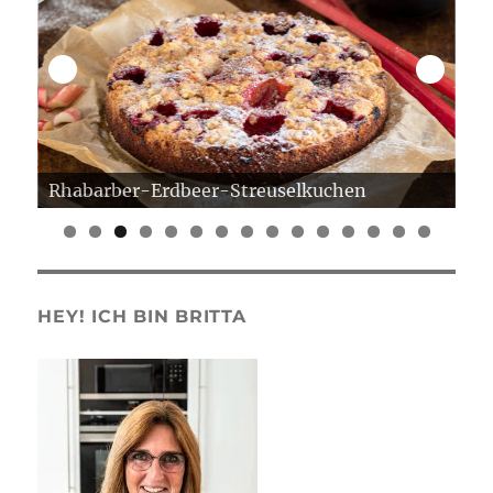
Rhabarber-Erdbeer-Streuselkuchen
Er
0
1
2
3
4
5
HEY! ICH BIN BRITTA