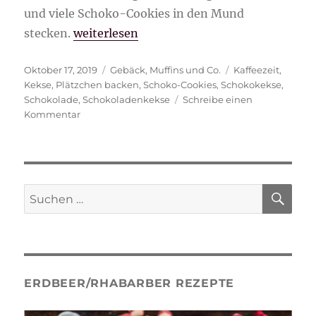
und viele Schoko-Cookies in den Mund
„Schoko-Cookies“
stecken.
weiterlesen
Veröffentlicht
Kategorien
Schlagwörter
Oktober 17, 2019
Gebäck
,
Muffins und Co.
Kaffeezeit
,
am
Kekse
,
Plätzchen backen
,
Schoko-Cookies
,
Schokokekse
,
Schokolade
,
Schokoladenkekse
Schreibe einen
zu
Kommentar
Schoko-
Cookies
SU
Suche
nach:
ERDBEER/RHABARBER REZEPTE