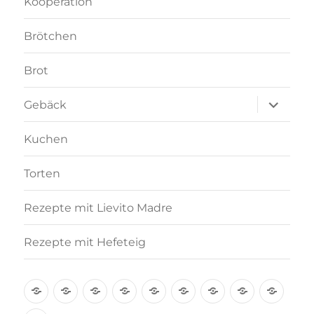
Kooperation
Brötchen
Brot
Unterme
Gebäck
anzeigen
Kuchen
Torten
Rezepte mit Lievito Madre
Rezepte mit Hefeteig
Über
Rezept-
Kooperation
Brötchen
Brot
Gebäck
Kuchen
Torten
Reze
mich
Index
mit