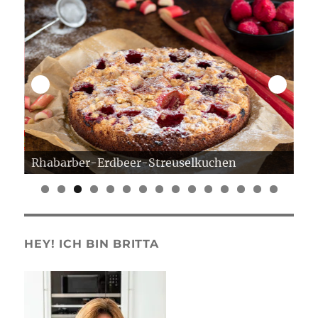
Rhabarber-Erdbeer-Streuselkuchen
Er
0
1
2
3
4
5
HEY! ICH BIN BRITTA