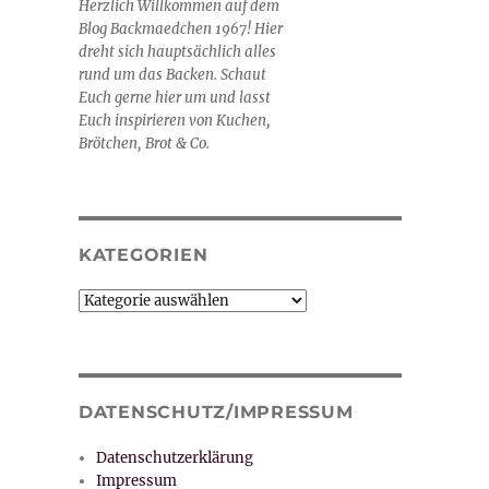
Herzlich Willkommen auf dem
Blog Backmaedchen 1967! Hier
dreht sich hauptsächlich alles
rund um das Backen. Schaut
len leicht gemacht“
Euch gerne hier um und lasst
Euch inspirieren von Kuchen,
Brötchen, Brot & Co.
KATEGORIEN
Kategorien
DATENSCHUTZ/IMPRESSUM
Datenschutzerklärung
Impressum