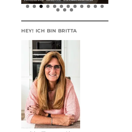
0
1
2
3
4
5
HEY! ICH BIN BRITTA