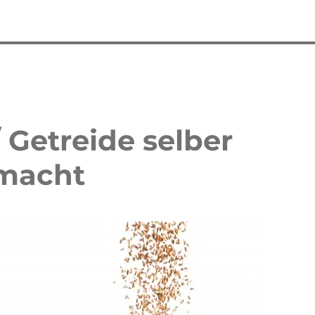
 Getreide selber
emacht
 Waffelkuchen mit Erdbeeren
Erdbeer Tiramisu Torte