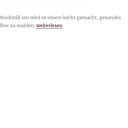
 Mockmill 100 wird es einem leicht gemacht, gesundes
„Die Mockmill 100/ Getreide selber mah
lber zu mahlen.
weiterlesen