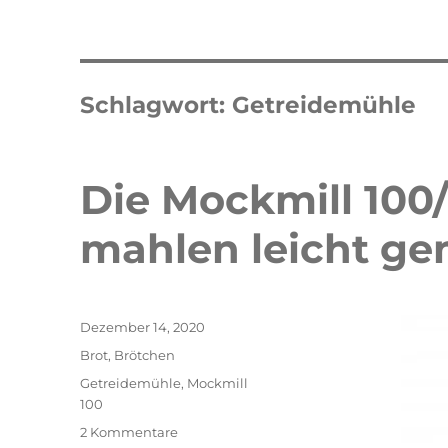
Schlagwort:
Getreidemühle
Die Mockmill 100/
mahlen leicht g
Veröffentlicht
Dezember 14, 2020
am
Kategorien
Brot
,
Brötchen
Schlagwörter
Getreidemühle
,
Mockmill
100
zu
2 Kommentare
Double Erdbeer Eclairs
schneller